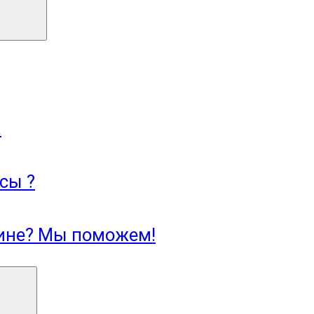
.
сы ?
зине? Мы поможем!