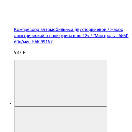
Компрессор автомобильный двухпоршневой / Насос
электрический от прикуривателя 12v / "Мистраль - 55М"
60л/мин БАК.99167
937 ₽.