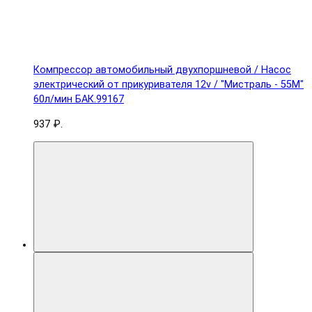
Компрессор автомобильный двухпоршневой / Насос
электрический от прикуривателя 12v / "Мистраль - 55М"
60л/мин БАК.99167
937 ₽.