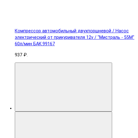
Компрессор автомобильный двухпоршневой / Насос
электрический от прикуривателя 12v / "Мистраль - 55М"
60л/мин БАК.99167
937 ₽.