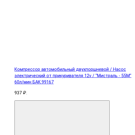
Компрессор автомобильный двухпоршневой / Насос
электрический от прикуривателя 12v / "Мистраль - 55М"
60л/мин БАК.99167
937 ₽.