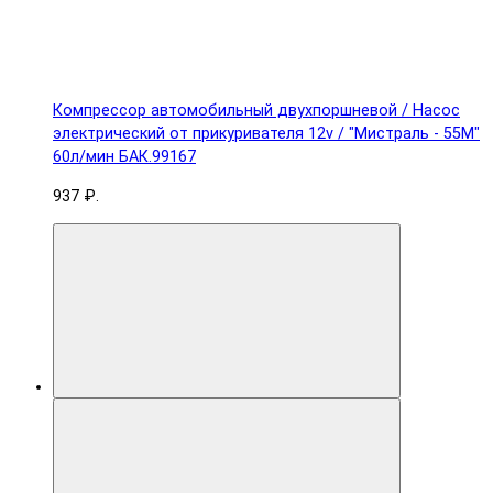
Компрессор автомобильный двухпоршневой / Насос
электрический от прикуривателя 12v / "Мистраль - 55М"
60л/мин БАК.99167
937 ₽.