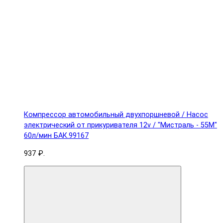
Компрессор автомобильный двухпоршневой / Насос
электрический от прикуривателя 12v / "Мистраль - 55М"
60л/мин БАК.99167
937 ₽.