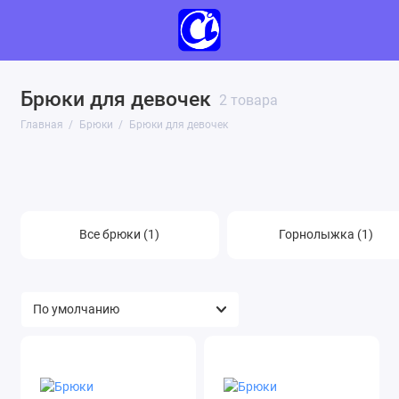
Брюки для девочек
Брюки для девочек (2)
2 товара
Главная
Брюки
Брюки для девочек
Брюки по сезону (88)
Женские брюки (79)
Мужские брюки (94)
Все брюки (1)
Горнолыжка (1)