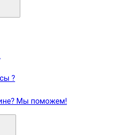
.
сы ?
зине? Мы поможем!