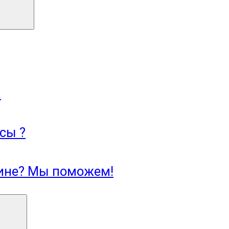
.
сы ?
зине? Мы поможем!