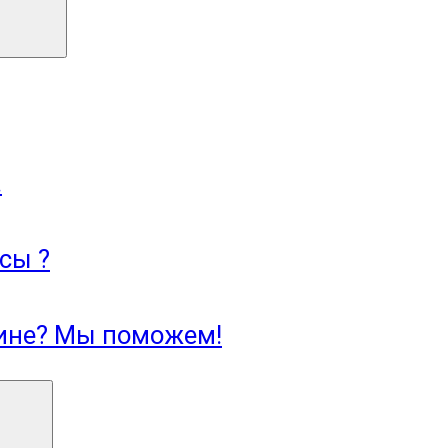
.
сы ?
зине? Мы поможем!