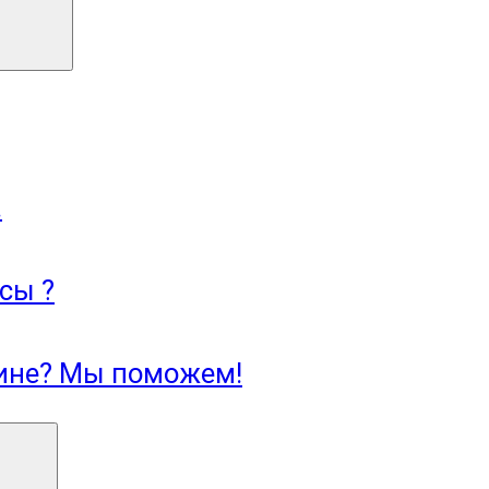
.
сы ?
зине? Мы поможем!