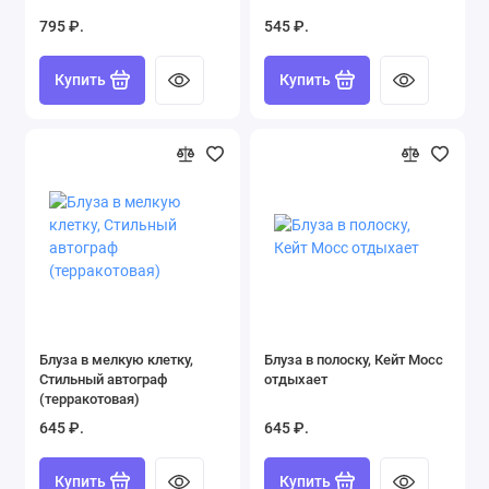
Смотреть все товары 326 (326)
795 ₽.
545 ₽.
Толстовки, свитшоты и худи (45)
Купить
Купить
Туники (121)
Футболки и топы (297)
Шорты (14)
Юбки (12)
Блуза в мелкую клетку,
Блуза в полоску, Кейт Мосс
Стильный автограф
отдыхает
(терракотовая)
645 ₽.
645 ₽.
Купить
Купить