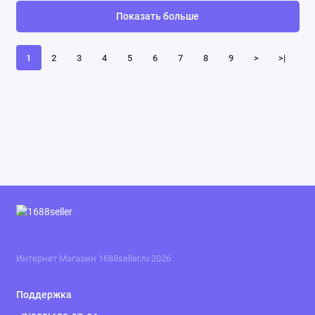
Показать больше
1
2
3
4
5
6
7
8
9
>
>|
Интернет Магазин 1688seller.ru 2026
Поддержка