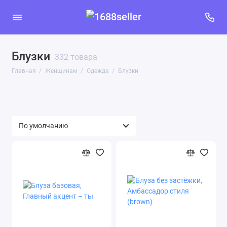
Блузки
Бельё (324)
332 товара
Главная
Женщинам
Одежда
Блузки
Блузки и рубашки (114)
Брюки (59)
Верхняя одежда (10)
Головные уборы (8)
Джемперы, водолазки и кардиганы (326)
Джинсы (22)
Домашняя одежда (276)