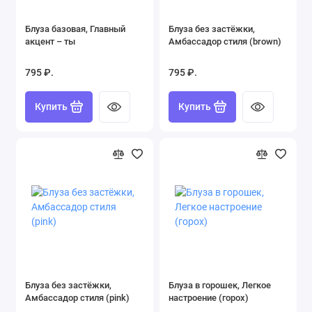
Костюмы (231)
Блуза базовая, Главный
Блуза без застёжки,
акцент – ты
Амбассадор стиля (brown)
Лонгсливы (37)
795 ₽.
795 ₽.
Нижнее бельё (407)
Купить
Купить
Обувь (245)
Одежда (1317)
Пиджаки, жилеты и жакеты (36)
Пижамы (82)
Платья (338)
Смотреть все товары 1141 (1099)
Блуза без застёжки,
Блуза в горошек, Легкое
Смотреть все товары 186 (186)
Амбассадор стиля (pink)
настроение (горох)