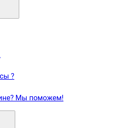
.
сы ?
зине? Мы поможем!