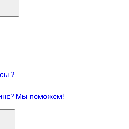
.
сы ?
зине? Мы поможем!