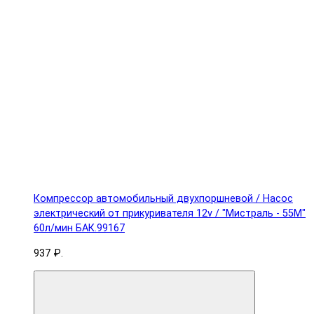
Компрессор автомобильный двухпоршневой / Насос
электрический от прикуривателя 12v / "Мистраль - 55М"
60л/мин БАК.99167
937 ₽.