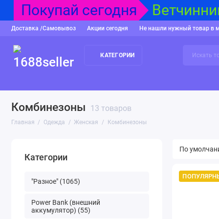
Покупай сегодня
Ветчинниц
Доставка /Самовывоз
Акции сегодня
Не нашли нужный товар в 
КАТЕГОРИИ
"Разное"
Power Bank (внешний аккумулятор)
USB накопител
Комбинезоны
13 товаров
Главная
Одежда
Женская
Комбинезоны
Категории
ПОПУЛЯРН
"Разное" (1065)
Power Bank (внешний
аккумулятор) (55)