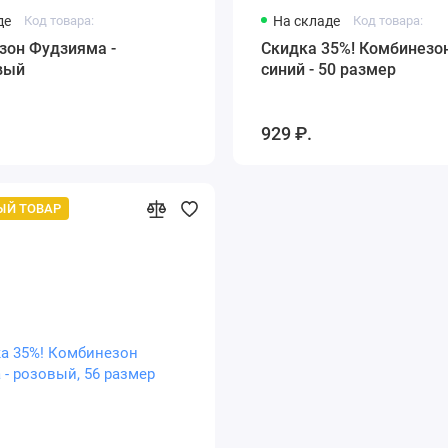
де
Код товара:
На складе
Код товара:
зон Фудзияма -
Скидка 35%! Комбинезон
вый
синий - 50 размер
929 ₽.
ЫЙ ТОВАР