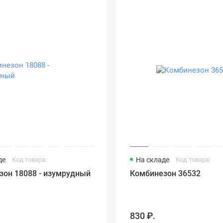
де
Код товара:
На складе
Код товара:
зон 18088 - изумрудный
Комбинезон 36532
830 ₽.