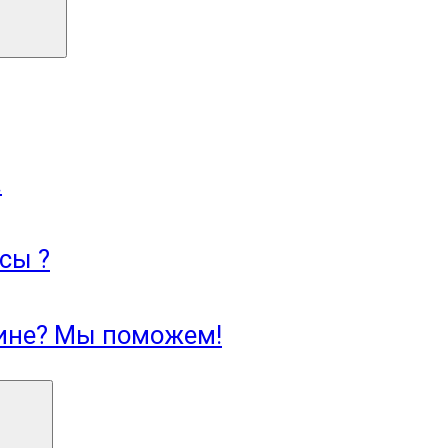
.
сы ?
зине? Мы поможем!