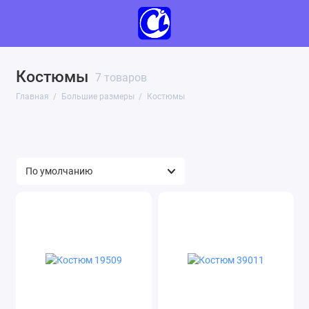
Костюмы
Брюки, бриджи (11)
7 товаров
Главная
Большие размеры
Костюмы
Костюмы (7)
Кофты, футболки (16)
Пижамы (2)
Платья (22)
Сорочки (6)
Туники (18)
Халаты (33)